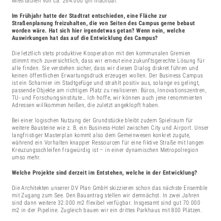
Mietflächen von ca. 264.000 qm machbar.
Im Frühjahr hatte der Stadtrat entschieden, eine Fläche zur
Straßenplanung freizuhalten, die von Seiten des Campus gerne bebaut
worden wäre. Hat sich hier irgendetwas getan? Wenn nein, welche
Auswirkungen hat das auf die Entwicklung des Campus?
Die letztlich stets produktive Kooperation mit den kommunalen Gremien
stimmt mich zuversichtlich, dass wir erneut eine zukunftsgerechte Lösung für
alle finden. Sie verstehen sicher, dass wir diesen Dialog diskret führen und
keinen öffentlichen Erwartungsdruck erzeugen wollen. Der Business Campus
ist ein Scharnier im Stadtgefüge und strahlt positiv aus, solange es gelingt,
passende Objekte am richtigen Platz zu realisieren: Büros, Innovationszentren,
TU- und Forschungsinstitute… Ich hoffe, wir können auch jene renommierten
Adressen willkommen heißen, die zuletzt angeklopft haben.
Bei einer logischen Nutzung der Grundstücke bleibt zudem Spielraum für
weitere Bausteine wie z. B. ein Business-Hotel zwischen City und Airport. Unser
langfristiger Masterplan kommt also dem Gemeinwesen konkret zugute,
während ein Vorhalten knapper Ressourcen für eine fiktive Straße mit langen
Kreuzungsschleifen fragwürdig ist – in einer dynamischen Metropolregion
umso mehr.
Welche Projekte sind derzeit im Entstehen, welche in der Entwicklung?
Die Architekten unserer DV Plan GmbH skizzieren schon das nächste Ensemble
mit Zugang zum See. Den Bauantrag stellen wir demnächst. In zwei Jahren
sind dann weitere 32.000 m2 flexibel verfügbar. Insgesamt sind gut 70.000
m2 in der Pipeline. Zugleich bauen wir ein drittes Parkhaus mit 800 Plätzen.