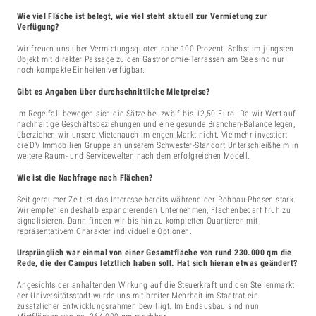
Wie viel Fläche ist belegt, wie viel steht aktuell zur Vermietung zur
Verfügung?
Wir freuen uns über Vermietungsquoten nahe 100 Prozent. Selbst im jüngsten
Objekt mit direkter Passage zu den Gastronomie-Terrassen am See sind nur
noch kompakte Einheiten verfügbar.
Gibt es Angaben über durchschnittliche Mietpreise?
Im Regelfall bewegen sich die Sätze bei zwölf bis 12,50 Euro. Da wir Wert auf
nachhaltige Geschäftsbeziehungen und eine gesunde Branchen-Balance legen,
überziehen wir unsere Mietenauch im engen Markt nicht. Vielmehr investiert
die DV Immobilien Gruppe an unserem Schwester-Standort Unterschleißheim in
weitere Raum- und Servicewelten nach dem erfolgreichen Modell.
Wie ist die Nachfrage nach Flächen?
Seit geraumer Zeit ist das Interesse bereits während der Rohbau-Phasen stark.
Wir empfehlen deshalb expandierenden Unternehmen, Flächenbedarf früh zu
signalisieren. Dann finden wir bis hin zu kompletten Quartieren mit
repräsentativem Charakter individuelle Optionen.
Ursprünglich war einmal von einer Gesamtfläche von rund 230.000 qm die
Rede, die der Campus letztlich haben soll. Hat sich hieran etwas geändert?
Angesichts der anhaltenden Wirkung auf die Steuerkraft und den Stellenmarkt
der Universitätsstadt wurde uns mit breiter Mehrheit im Stadtrat ein
zusätzlicher Entwicklungsrahmen bewilligt. Im Endausbau sind nun