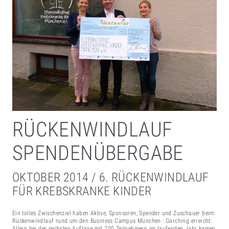
RÜCKENWINDLAUF
SPENDENÜBERGABE
OKTOBER 2014 / 6. RÜCKENWINDLAUF
FÜR KREBSKRANKE KINDER
Ein tolles Zwischenziel haben Aktive, Sponsoren, Spender und Zuschauer beim
Rückenwindlauf rund um den Business Campus München : Garching erreicht:
Allein bei der sechsten Auflage mit 700 Teilnehmern im laufenden Jahr kamen