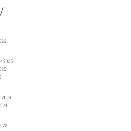
V
026
r 2025
025
5
r 2024
2024
2023