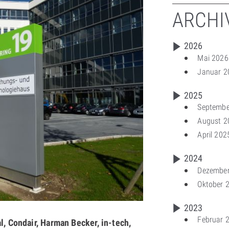
ARCHI
2026
Mai 2026
Januar 2
2025
Septembe
August 2
April 202
2024
Dezembe
Oktober 
2023
Februar 
l, Condair, Harman Becker, in-tech,