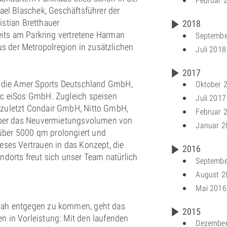
Februar 
ael Blaschek, Geschäftsführer der
tian Bretthauer
2018
reits am Parkring vertretene Harman
Septembe
 der Metropolregion in zusätzlichen
Juli 2018
2017
n: die Amer Sports Deutschland GmbH,
Oktober 
ic eiSos GmbH. Zugleich speisen
Juli 2017
 zuletzt Condair GmbH, Nitto GmbH,
Februar 
 Über das Neuvermietungsvolumen von
Januar 2
über 5000 qm prolongiert und
eses Vertrauen in das Konzept, die
2016
Standorts freut sich unser Team natürlich
Septembe
August 2
Mai 2016
tnah entgegen zu kommen, geht das
2015
n in Vorleistung: Mit den laufenden
Dezembe