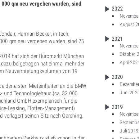
 000 qm neu vergeben wurden, sind
2022
Novembe
August 2
Condair, Harman Becker, in-tech,
2021
000 qm neu vergeben wurden, sind 25
Novembe
Oktober 
 2014 hat sich der Büromarkt München
April 202
il dazu beigetragen hat einmal mehr der
nem Neuvermietungsvolumen von 19
2020
Dezembe
be der ersten Mieteinheiten an die BMW
Juni 202
s- und Technologiehaus (ca. 32 000
tschland GmbH exemplarisch für die
2019
vice-Leasing, Flotten-Management)
Novembe
 verlagert seinen Sitz nach Garching.
Septembe
Juli 2019
achbartem Parkhaus stieß schon in der